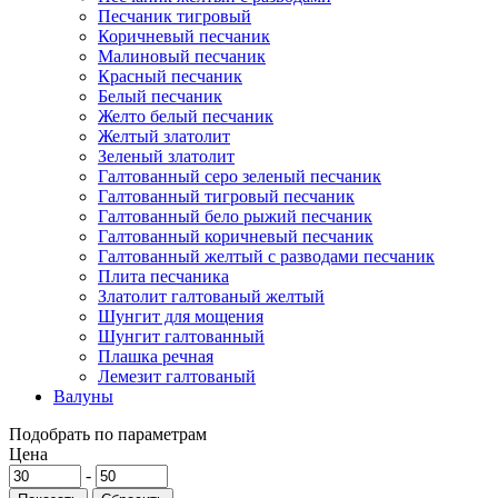
Песчаник тигровый
Коричневый песчаник
Малиновый песчаник
Красный песчаник
Белый песчаник
Желто белый песчаник
Желтый златолит
Зеленый златолит
Галтованный серо зеленый песчаник
Галтованный тигровый песчаник
Галтованный бело рыжий песчаник
Галтованный коричневый песчаник
Галтованный желтый с разводами песчаник
Плита песчаника
Златолит галтованый желтый
Шунгит для мощения
Шунгит галтованный
Плашка речная
Лемезит галтованый
Валуны
Подобрать по параметрам
Цена
-