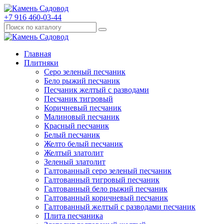
+7 916 460-03-44
Главная
Плитняки
Серо зеленый песчаник
Бело рыжий песчаник
Песчаник желтый с разводами
Песчаник тигровый
Коричневый песчаник
Малиновый песчаник
Красный песчаник
Белый песчаник
Желто белый песчаник
Желтый златолит
Зеленый златолит
Галтованный серо зеленый песчаник
Галтованный тигровый песчаник
Галтованный бело рыжий песчаник
Галтованный коричневый песчаник
Галтованный желтый с разводами песчаник
Плита песчаника